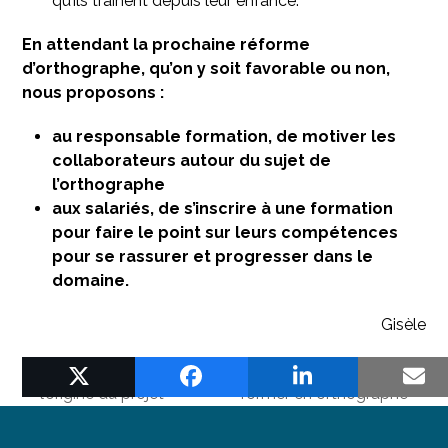
qu’ils traînent depuis leur enfance.
En attendant la prochaine réforme
d’
orthographe,
qu’on y soit favorable ou non,
nous proposons :
au responsable formation, de motiver les
collaborateurs autour du sujet de
l’orthographe
aux salariés, de s’inscrire à une formation
pour faire le point sur leurs compétences
pour se rassurer et progresser dans le
domaine.
Gisèle
OrthoFun :
Un budget CPF pour se
previous
next
l’origine du projet
former en orthographe
post:
post: