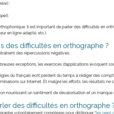
frère
) ;
ppel
).
thophonique. Il est important de parler des difficultés en o
eur en ligne adapté, etc.).
s des difficultés en orthographe ?
entraînent des répercussions négatives.
ombreuses exceptions, les exercices d’applications évoquent 
s règles du français écrit perdent du temps à rédiger des comp
minaisons sur Internet. Et malgré les efforts, les résultats ne s
on nourrissent un sentiment de dévalorisation et un manque 
ler des difficultés en orthographe 
hographe volontairement complexes pour distinguer “
l
es gens d