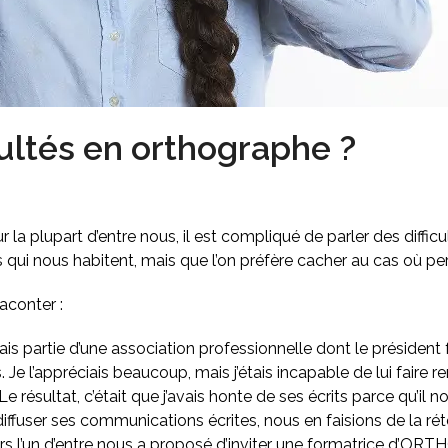
icultés en orthographe ?
r la plupart d’entre nous, il est compliqué de parler des diffic
 qui nous habitent, mais que l’on préfère cacher au cas où per
raconter :
sais partie d’une association professionnelle dont le présiden
s. Je l’appréciais beaucoup, mais j’étais incapable de lui faire
 Le résultat, c’était que j’avais honte de ses écrits parce qu’il n
iffuser ses communications écrites, nous en faisions de la ré
ors l’un d’entre nous a proposé d’inviter une formatrice d’ORT