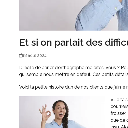
Et si on parlait des diff
18 août 2024
Difficile de parler d’orthographe me dites-vous ?
Pou
qui semble nous mettre en défaut. Ces petits détails
Voici la petite histoire d’un de nos clients que j’aime 
« Je fai
courrier
froisser.
que de d
insu. Al