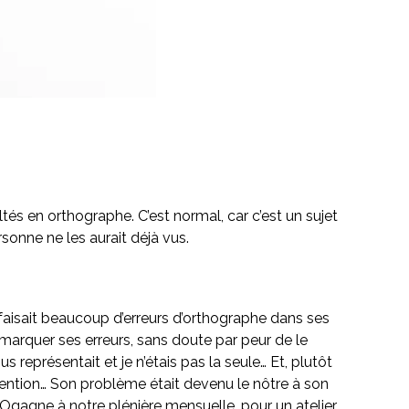
ultés en orthographe. C’est normal, car c’est un sujet
sonne ne les aurait déjà vus.
t faisait beaucoup d’erreurs d’orthographe dans ses
 remarquer ses erreurs, sans doute par peur de le
ous représentait et je n’étais pas la seule… Et, plutôt
tention… Son problème était devenu le nôtre à son
HOgagne à notre plénière mensuelle, pour un atelier.