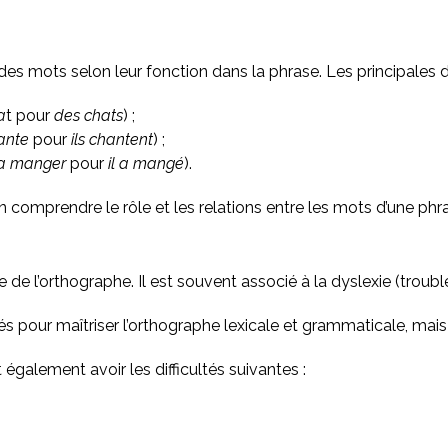
es mots selon leur fonction dans la phrase. Les principales dif
a
t pour
des chats
) ;
hante
pour
ils chantent
) ;
 a manger
pour
il a mangé
).
n comprendre le rôle et les relations entre les mots d’une phr
de l’orthographe. Il est souvent associé à la dyslexie (trouble
s pour maîtriser l’orthographe lexicale et grammaticale, mai
galement avoir les difficultés suivantes :