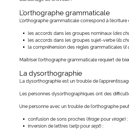
L’orthographe grammaticale
L’orthographe grammaticale correspond à l’écriture d
les accords dans les groupes nominaux (
des ch
les accords dans les groupes sujet-verbe (
ils c
la compréhension des règles grammaticales (
il
Maîtriser l’orthographe grammaticale requiert de bie
La dysorthographie
La dysorthographie est un trouble de l’apprentissage 
Les personnes dysorthographiques ont des difficulté
Une personne avec un trouble de l’orthographe peut é
confusion de sons proches (
firage
pour
virage
) ;
inversion de lettres (
setp
pour
sept
) ;