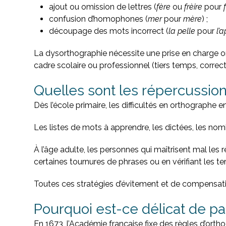
ajout ou omission de lettres (
fère
ou
frèire
pour
confusion d’homophones (
mer
pour
mère
) ;
découpage des mots incorrect (
la pelle
pour
l’a
La dysorthographie nécessite une prise en charge or
cadre scolaire ou professionnel (tiers temps, correct
Quelles sont les répercussion
Dès l’école primaire, les difficultés en orthographe 
Les listes de mots à apprendre, les dictées, les n
À l’âge adulte, les personnes qui maîtrisent mal le
certaines tournures de phrases ou en vérifiant les ter
Toutes ces stratégies d’évitement et de compensati
Pourquoi est-ce délicat de par
En 1673, l’Académie française fixe des règles d’ort