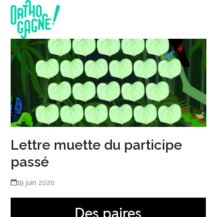
Skip
Open
Close
to
mobile
mobile
content
menu
menu
Lettre muette du participe
passé
19 juin 2020